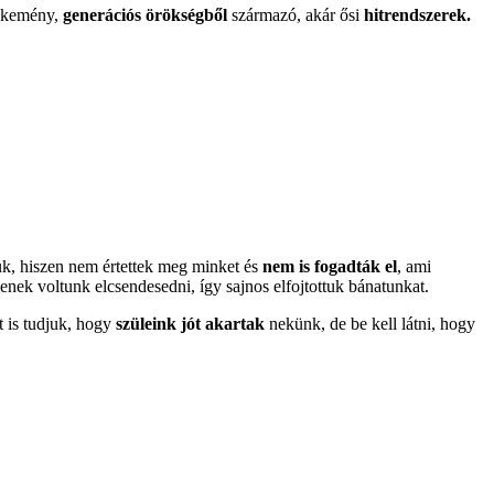
 kemény,
generációs örökségből
származó, akár ősi
hitrendszerek.
ük, hiszen nem értettek meg minket és
nem is fogadták el
, ami
enek voltunk elcsendesedni, így sajnos elfojtottuk bánatunkat.
t is tudjuk, hogy
szüleink jót akartak
nekünk, de be kell látni, hogy