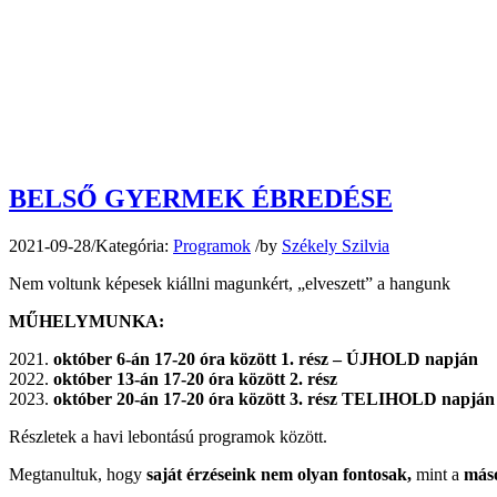
BELSŐ GYERMEK ÉBREDÉSE
2021-09-28
/
Kategória:
Programok
/
by
Székely Szilvia
Nem voltunk képesek kiállni magunkért, „elveszett” a hangunk
MŰHELYMUNKA:
október 6-án 17-20 óra között 1. rész – ÚJHOLD napján
október 13-án 17-20 óra között 2. rész
október 20-án 17-20 óra között 3. rész TELIHOLD napján
Részletek a havi lebontású programok között.
Megtanultuk, hogy
saját érzéseink nem olyan fontosak,
mint a
máso