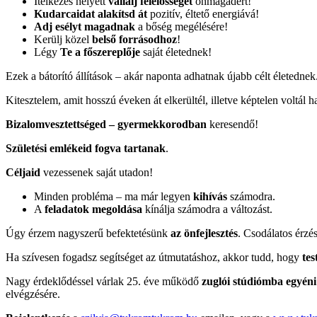
Ítélkezés helyett
vállalj felelősséget
önmagadért!
Kudarcaidat alakítsd át
pozitív, éltető energiává!
Adj esélyt magadnak
a bőség megélésére!
Kerülj közel
belső forrásodhoz
!
Légy
Te a főszereplője
saját életednek!
Ezek a bátorító állítások – akár naponta adhatnak újabb célt életedne
Kitesztelem, amit hosszú éveken át elkerültél, illetve képtelen voltál
Bizalomvesztettséged – gyermekkorodban
keresendő!
Születési emlékeid fogva tartanak
.
Céljaid
vezessenek saját utadon!
Minden probléma – ma már legyen
kihívás
számodra.
A
feladatok megoldása
kínálja számodra a változást.
Úgy érzem nagyszerű befektetésünk
az önfejlesztés
. Csodálatos érzés
Ha szívesen fogadsz segítséget az útmutatáshoz, akkor tudd, hogy
tes
Nagy érdeklődéssel várlak 25. éve működő
zuglói stúdiómba egyéni
elvégzésére.