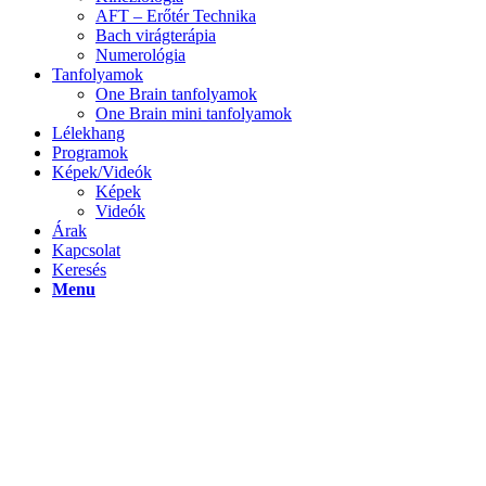
AFT – Erőtér Technika
Bach virágterápia
Numerológia
Tanfolyamok
One Brain tanfolyamok
One Brain mini tanfolyamok
Lélekhang
Programok
Képek/Videók
Képek
Videók
Árak
Kapcsolat
Keresés
Menu