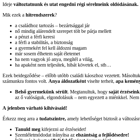
Ideje
változtatnunk és utat engedni régi sérelmeink oldódásának.
Mik ezek a
hitrendszerek
?
a családhoz tartozás – bezártsággal jár
nő mindig alárendelt szerepet tölt be párja mellett
a pénzt a férfi keresi
a férfi a stabilitás, a biztonság
a gyermekért fel kell áldozni magam
már sosem élhetem saját életemet
ha nem vagyok jó anya, megítél a világ,
ha apaként nem teljesítek, hibát követek el, stb…
Ezek beidegződése – előbb utóbb családi káoszhoz vezetett. Másoltuk
számunkra fontos volt.
Anya áldozatként
viselte terheit,
apa kemén
Belső gyermekünk sérült
. Megtanultuk, hogy
saját érzésein
az ő valóságuk, elgondolásuk – nem egyezett a miénkkel. Nem
A jelenben várható kihívásaid!
Érkezz meg arra a
tudatszintre,
amely lehetőséget biztosít a változásr
Tanuld meg
kifejezni az érzéseidet!
Szemléletmódodat irányítsa az
elszántság a fejlődésedre!