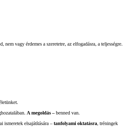
ted, nem vagy érdemes a szeretetre, az elfogadásra, a teljességre.
életünket.
eghozatalában.
A megoldás –
benned van.
ai ismeretek elsajátítására –
tanfolyami oktatásra
, tréningek