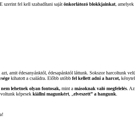
E szerint fel kell szabadítani saját
önkorlátozó blokkjainkat
, amelyek
 azt, amit édesanyánktól, édesapánktól láttunk. Sokszor harcoltunk vel
ysége
kihatott a családra. Előbb utóbb
fel kellett adni a harcot,
kénytel
k nem lehetnek olyan fontosak,
mint a
másoknak való megfelelés
. Az
 voltunk képesek
kiállni magunkért
, „
elveszett” a hangunk
.
a!