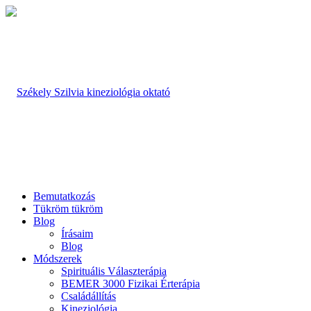
Bemutatkozás
Tükröm tükröm
Blog
Írásaim
Blog
Módszerek
Spirituális Választerápia
BEMER 3000 Fizikai Érterápia
Családállítás
Kineziológia