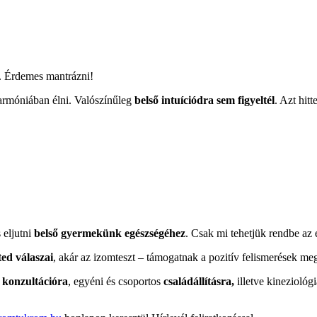
k. Érdemes mantrázni!
 harmóniában élni. Valószínűleg
belső intuíciódra sem figyeltél
. Azt hit
 eljutni
belső gyermekünk egészségéhez
. Csak mi tehetjük rendbe az 
ted válaszai
, akár az izomteszt – támogatnak a pozitív felismerések m
 konzultációra
, egyéni és csoportos
családállításra,
illetve kineziológi