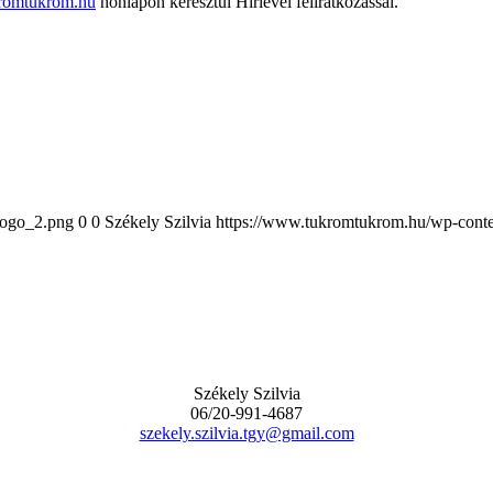
romtukrom.hu
honlapon keresztül Hírlevél feliratkozással.
logo_2.png
0
0
Székely Szilvia
https://www.tukromtukrom.hu/wp-conte
Székely Szilvia
06/20-991-4687
szekely.szilvia.tgy@gmail.com