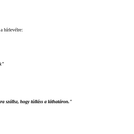
a hírlevélre:
ek"
ra szállsz, hogy túlláss a láthatáron."