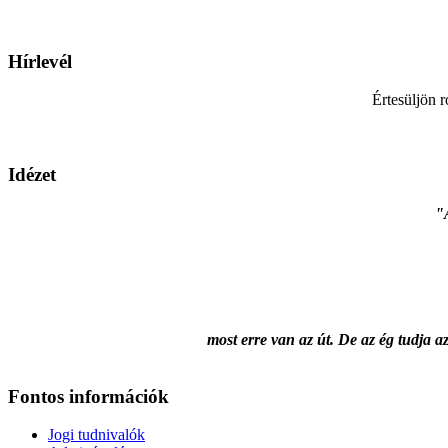
Hírlevél
Értesüljön r
Idézet
"A
most erre van az út. De az ég tudja az
Fontos információk
Jogi tudnivalók