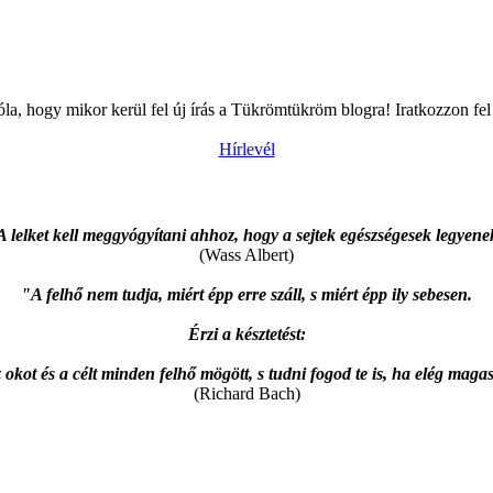
óla, hogy mikor kerül fel új írás a Tükrömtükröm blogra! Iratkozzon fel 
Hírlevél
 lelket kell meggyógyítani ahhoz, hogy a sejtek egészségesek legyen
(Wass Albert)
"A felhő nem tudja, miért épp erre száll, s miért épp ily sebesen.
Érzi a késztetést:
 okot és a célt minden felhő mögött, s tudni fogod te is, ha elég magas
(Richard Bach)