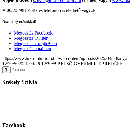
Bejelentkezés
a
szilvia@tukromtukrom.hu
emailen, vagy a
www.tuk
A 06/20-/991-4687-es telefonon is elérhető vagyok.
Oszd meg másokkal!
Megosztás Facebook
Megosztás Twitter
Megosztás Google+-on
Megosztás emailben
https://www.tukromtukrom.hu/wp-content/uploads/2025/03/pillango-
12:30:59
2021-09-28 12:30:59
BELSŐ GYERMEK ÉBREDÉSE
Székely Szilvia
Facebook